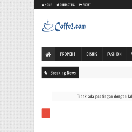
HOME
CONTACT US
ABOUT
PROPERTI
BISNIS
FASHION
Breaking News
Tidak ada postingan dengan la
1