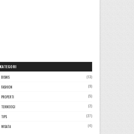
KATEGORI
(13)
BISNIS
(9)
FASHION
(5)
PROPERTI
(2)
TEKNOOGI
(27)
TIPS
(4)
WISATA