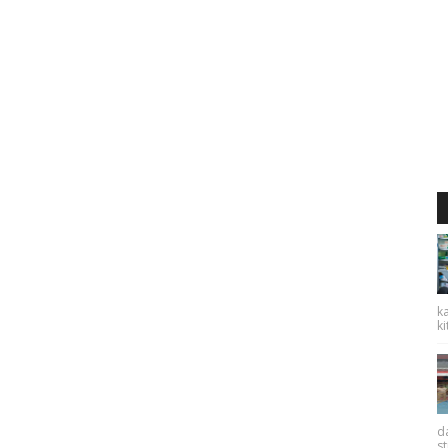
ka
ki
da
st