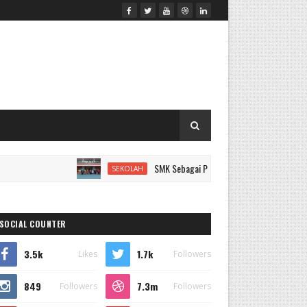
SMK Sebagai Pilihan Cerdas untuk Karier Masa De
SEKOLAH
SOCIAL COUNTER
3.5k
1.7k
Likes
Followers
849
7.3m
Followers
Followers