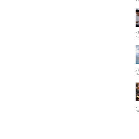
k
k
y
ba
v
p