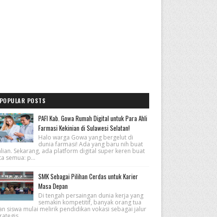
POPULAR POSTS
PAFI Kab. Gowa Rumah Digital untuk Para Ahli
Farmasi Kekinian di Sulawesi Selatan!
Halo warga Gowa yang bergelut di
dunia farmasi! Ada yang baru nih buat
lian. Sekarang, ada platform digital super keren buat
ta semua: p...
SMK Sebagai Pilihan Cerdas untuk Karier
Masa Depan
Di tengah persaingan dunia kerja yang
semakin kompetitif, banyak orang tua
n siswa mulai melirik pendidikan vokasi sebagai jalur
rategis...