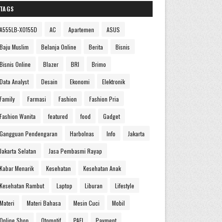
TAGS
A555LB-XO155D
AC
Apartemen
ASUS
Baju Muslim
Belanja Online
Berita
Bisnis
Bisnis Online
Blazer
BRI
Brimo
Data Analyst
Desain
Ekonomi
Elektronik
Family
Farmasi
Fashion
Fashion Pria
Fashion Wanita
featured
food
Gadget
Gangguan Pendengaran
Harbolnas
Info
Jakarta
Jakarta Selatan
Jasa Pembasmi Rayap
Kabar Menarik
Kesehatan
Kesehatan Anak
Kesehatan Rambut
Laptop
Liburan
Lifestyle
Materi
Materi Bahasa
Mesin Cuci
Mobil
Online Shop
Otomotif
PAFI
Payment