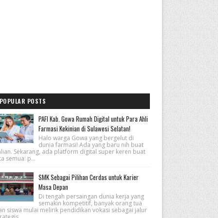
POPULAR POSTS
PAFI Kab. Gowa Rumah Digital untuk Para Ahli
Farmasi Kekinian di Sulawesi Selatan!
Halo warga Gowa yang bergelut di
dunia farmasi! Ada yang baru nih buat
lian. Sekarang, ada platform digital super keren buat
ta semua: p...
SMK Sebagai Pilihan Cerdas untuk Karier
Masa Depan
Di tengah persaingan dunia kerja yang
semakin kompetitif, banyak orang tua
n siswa mulai melirik pendidikan vokasi sebagai jalur
rategis...