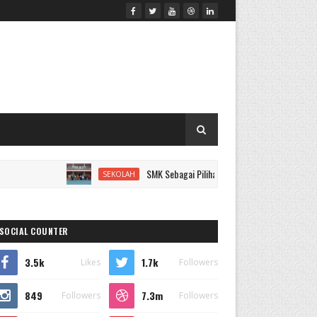
SMK Sebagai Pilihan Cerdas untuk Karier Masa Depan
SEKOLAH
SOCIAL COUNTER
3.5k
1.7k
Likes
Followers
849
7.3m
Followers
Followers