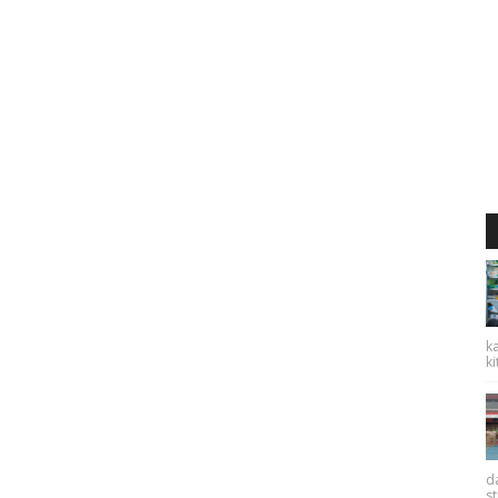
ka
ki
da
st