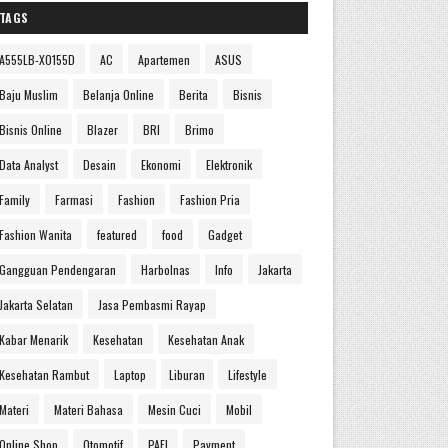
TAGS
A555LB-XO155D
AC
Apartemen
ASUS
Baju Muslim
Belanja Online
Berita
Bisnis
Bisnis Online
Blazer
BRI
Brimo
Data Analyst
Desain
Ekonomi
Elektronik
Family
Farmasi
Fashion
Fashion Pria
Fashion Wanita
featured
food
Gadget
Gangguan Pendengaran
Harbolnas
Info
Jakarta
Jakarta Selatan
Jasa Pembasmi Rayap
Kabar Menarik
Kesehatan
Kesehatan Anak
Kesehatan Rambut
Laptop
Liburan
Lifestyle
Materi
Materi Bahasa
Mesin Cuci
Mobil
Online Shop
Otomotif
PAFI
Payment