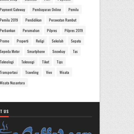
Payment Gateway
Pembayaran Online
Pemilu
Pemilu 2019
Pendidikan
Perawatan Rambut
Perbankan
Perumahan
Pilpres
Pilpres 2019
Promo
Properti
Religi
Sekolah
Sepatu
Sepeda Motor
Smartphone
Snowbay
Tas
Teknologi
Teknoogi
Tiket
Tips
Transportasi
Traveling
Vivo
Wisata
Wisata Nusantara
T US