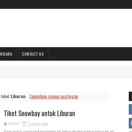
WISARA
CONTACT US
 label
Liburan
.
Tampilkan semua postingan
Tiket Snowbay untuk Liburan
Admin
7 years ago
Bagi anda yang sedang mencari hiburan terutama hiburan air,