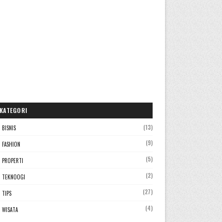
KATEGORI
(13)
BISNIS
(9)
FASHION
(5)
PROPERTI
(2)
TEKNOOGI
(27)
TIPS
(4)
WISATA