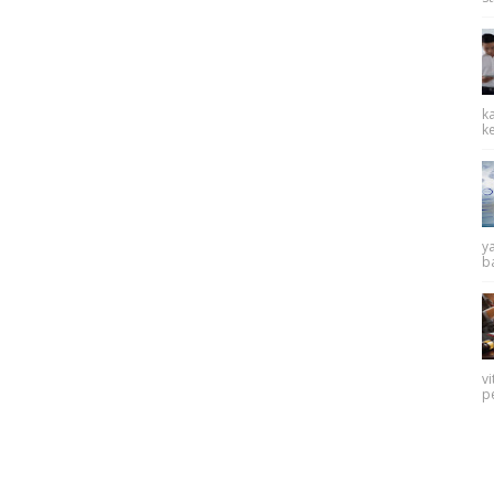
k
k
y
ba
v
p