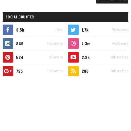
SOCIAL COUNTER
3.5k
1.7k
Likes
Followers
849
7.3m
Followers
Followers
524
2.8k
Followers
Subscribes
735
286
Followers
Subscribes