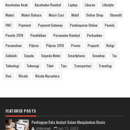
Kesehatan Anak
Kesehatan Rambut
Laptop
Liburan
Lifestyle
Materi
Materi Bahasa
Mesin Cuci
Mobil
Online Shop
Otomotif
PAFI
Payment
Payment Gateway
Pembayaran Online
Pemilu
Pemilu 2019
Pendidikan
Perawatan Rambut
Perbankan
Perumahan
Pilpres
Pilpres 2019
Promo
Properti
Religi
Sekolah
Sepatu
Sepeda Motor
Smartphone
Snowbay
Tas
Teknologi
Teknoogi
Tiket
Tips
Transportasi
Traveling
Vivo
Wisata
Wisata Nusantara
FEATURED POSTS
Pentingnya Data Analyst Dalam Menjalankan Bisnis
Unknown
Jan 15, 2023