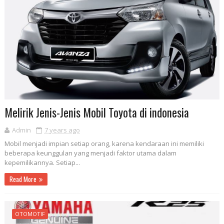
Melirik Jenis-Jenis Mobil Toyota di indonesia
Admin
7 years ago
Mobil menjadi impian setiap orang, karena kendaraan ini memiliki
beberapa keunggulan yang menjadi faktor utama dalam
kepemilikannya. Setiap...
Read More
OTOMOTIF