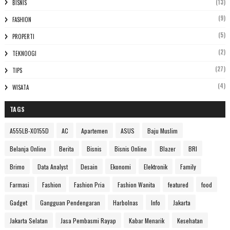
(13)
BISNIS
(9)
FASHION
(5)
PROPERTI
(2)
TEKNOOGI
(27)
TIPS
(4)
WISATA
TAGS
A555LB-XO155D
AC
Apartemen
ASUS
Baju Muslim
Belanja Online
Berita
Bisnis
Bisnis Online
Blazer
BRI
Brimo
Data Analyst
Desain
Ekonomi
Elektronik
Family
Farmasi
Fashion
Fashion Pria
Fashion Wanita
featured
food
Gadget
Gangguan Pendengaran
Harbolnas
Info
Jakarta
Jakarta Selatan
Jasa Pembasmi Rayap
Kabar Menarik
Kesehatan