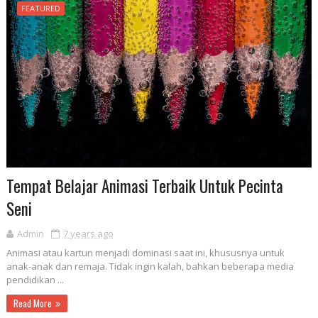
FEATURED
Tempat Belajar Animasi Terbaik Untuk Pecinta
Seni
Admin
7 years ago
Animasi atau kartun menjadi dominasi saat ini, khususnya untuk
anak-anak dan remaja. Tidak ingin kalah, bahkan beberapa media
pendidikan ...
Read More