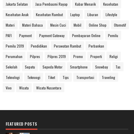
Jakarta Selatan
Jasa Pembasmi Rayap
Kabar Menarik
Kesehatan
Kesehatan Anak
Kesehatan Rambut
Laptop
Liburan
Lifestyle
Materi
Materi Bahasa
Mesin Cuci
Mobil
Online Shop
Otomotif
PAFI
Payment
Payment Gateway
Pembayaran Online
Pemilu
Pemilu 2019
Pendidikan
Perawatan Rambut
Perbankan
Perumahan
Pilpres
Pilpres 2019
Promo
Properti
Religi
Sekolah
Sepatu
Sepeda Motor
Smartphone
Snowbay
Tas
Teknologi
Teknoogi
Tiket
Tips
Transportasi
Traveling
Vivo
Wisata
Wisata Nusantara
FEATURED POSTS