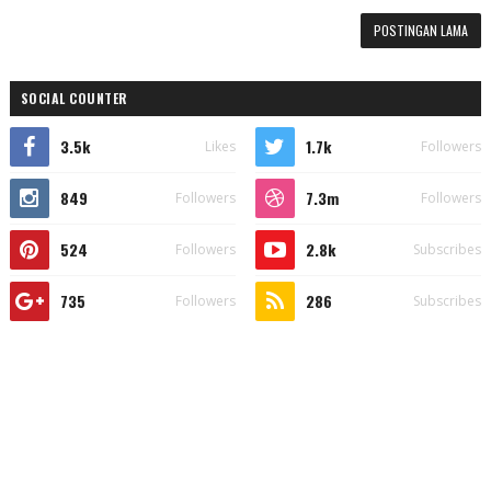
POSTINGAN LAMA
SOCIAL COUNTER
3.5k
1.7k
Likes
Followers
849
7.3m
Followers
Followers
524
2.8k
Followers
Subscribes
735
286
Followers
Subscribes