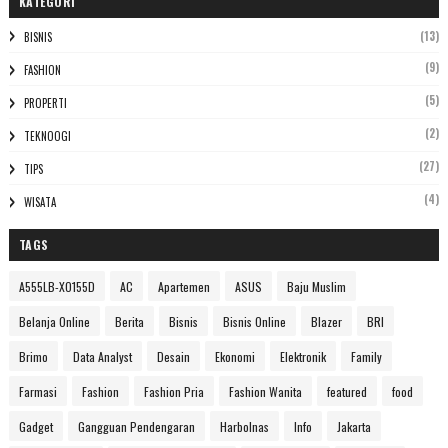
KATEGORI
(13)
BISNIS
(9)
FASHION
(5)
PROPERTI
(2)
TEKNOOGI
(27)
TIPS
(4)
WISATA
TAGS
A555LB-XO155D
AC
Apartemen
ASUS
Baju Muslim
Belanja Online
Berita
Bisnis
Bisnis Online
Blazer
BRI
Brimo
Data Analyst
Desain
Ekonomi
Elektronik
Family
Farmasi
Fashion
Fashion Pria
Fashion Wanita
featured
food
Gadget
Gangguan Pendengaran
Harbolnas
Info
Jakarta