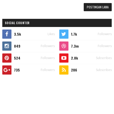
POSTINGAN LAMA
SOCIAL COUNTER
3.5k
1.7k
Likes
Followers
849
7.3m
Followers
Followers
524
2.8k
Followers
Subscribes
735
286
Followers
Subscribes