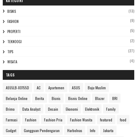
KATEGORI
(13)
BISNIS
(9)
FASHION
(5)
PROPERTI
(2)
TEKNOOGI
(27)
TIPS
(4)
WISATA
TAGS
A555LB-XO155D
AC
Apartemen
ASUS
Baju Muslim
Belanja Online
Berita
Bisnis
Bisnis Online
Blazer
BRI
Brimo
Data Analyst
Desain
Ekonomi
Elektronik
Family
Farmasi
Fashion
Fashion Pria
Fashion Wanita
featured
food
Gadget
Gangguan Pendengaran
Harbolnas
Info
Jakarta