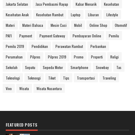
Jakarta Selatan
Jasa Pembasmi Rayap
Kabar Menarik
Kesehatan
Kesehatan Anak
Kesehatan Rambut
Laptop
Liburan
Lifestyle
Materi
Materi Bahasa
Mesin Cuci
Mobil
Online Shop
Otomotif
PAFI
Payment
Payment Gateway
Pembayaran Online
Pemilu
Pemilu 2019
Pendidikan
Perawatan Rambut
Perbankan
Perumahan
Pilpres
Pilpres 2019
Promo
Properti
Religi
Sekolah
Sepatu
Sepeda Motor
Smartphone
Snowbay
Tas
Teknologi
Teknoogi
Tiket
Tips
Transportasi
Traveling
Vivo
Wisata
Wisata Nusantara
FEATURED POSTS