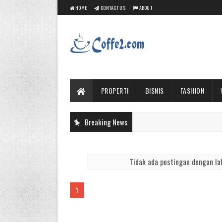
HOME
CONTACT US
ABOUT
PROPERTI
BISNIS
FASHION
Breaking News
Tidak ada postingan dengan la
1