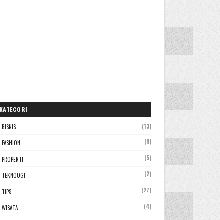
KATEGORI
(13)
BISNIS
(9)
FASHION
(5)
PROPERTI
(2)
TEKNOOGI
(27)
TIPS
(4)
WISATA