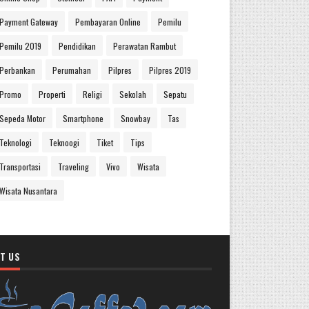
Payment Gateway
Pembayaran Online
Pemilu
Pemilu 2019
Pendidikan
Perawatan Rambut
Perbankan
Perumahan
Pilpres
Pilpres 2019
Promo
Properti
Religi
Sekolah
Sepatu
Sepeda Motor
Smartphone
Snowbay
Tas
Teknologi
Teknoogi
Tiket
Tips
Transportasi
Traveling
Vivo
Wisata
Wisata Nusantara
T US