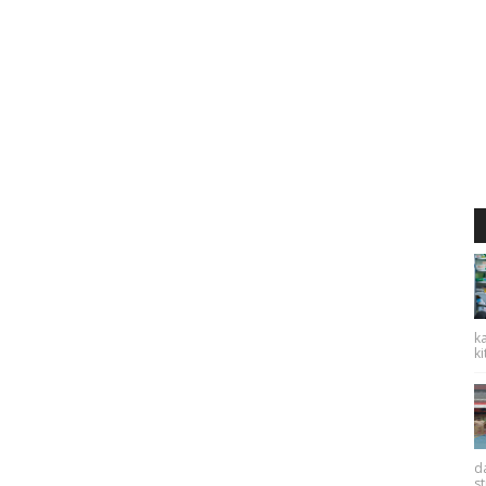
ka
ki
da
st