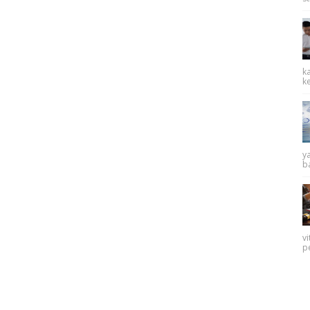
k
k
y
ba
v
p