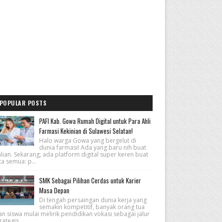
POPULAR POSTS
PAFI Kab. Gowa Rumah Digital untuk Para Ahli
Farmasi Kekinian di Sulawesi Selatan!
Halo warga Gowa yang bergelut di
dunia farmasi! Ada yang baru nih buat
lian. Sekarang, ada platform digital super keren buat
ta semua: p...
SMK Sebagai Pilihan Cerdas untuk Karier
Masa Depan
Di tengah persaingan dunia kerja yang
semakin kompetitif, banyak orang tua
n siswa mulai melirik pendidikan vokasi sebagai jalur
rategis...