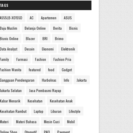
TAGS
A555LB-XO155D
AC
Apartemen
ASUS
Baju Muslim
Belanja Online
Berita
Bisnis
Bisnis Online
Blazer
BRI
Brimo
Data Analyst
Desain
Ekonomi
Elektronik
Family
Farmasi
Fashion
Fashion Pria
Fashion Wanita
featured
food
Gadget
Gangguan Pendengaran
Harbolnas
Info
Jakarta
Jakarta Selatan
Jasa Pembasmi Rayap
Kabar Menarik
Kesehatan
Kesehatan Anak
Kesehatan Rambut
Laptop
Liburan
Lifestyle
Materi
Materi Bahasa
Mesin Cuci
Mobil
Online Shop
Otomotif
PAFI
Payment