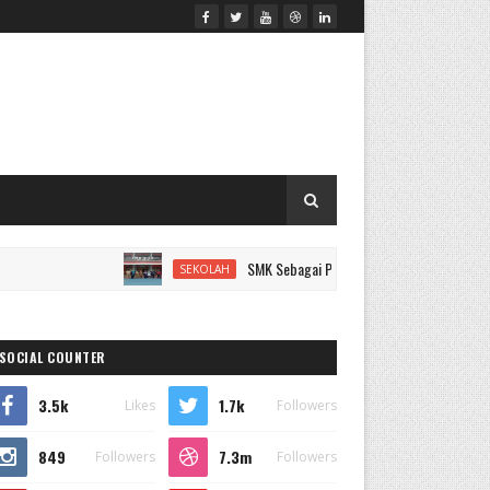
SMK Sebagai Pilihan Cerdas untuk Karier Masa De
SEKOLAH
SOCIAL COUNTER
3.5k
1.7k
Likes
Followers
849
7.3m
Followers
Followers